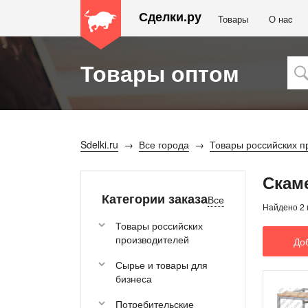
Сделки.ру
Товары
О наc
Товары оптом
Sdelki.ru
Все города
Товары российских п
Скам
Категории заказа
Все
Найдено 2 
Товары российских
производителей
До
Сырье и товары для
бизнеса
Потребительские