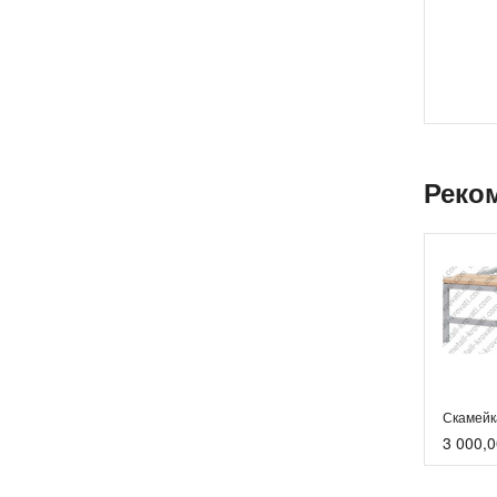
Реко
Скамейк
3 000,0