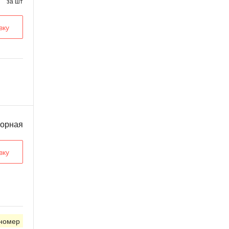
за шт
вку
ворная
вку
 номер