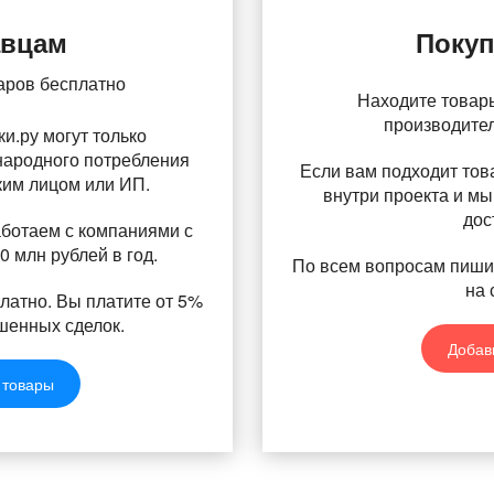
авцам
Поку
аров бесплатно
Находите товары
производите
и.ру могут только
народного потребления
Если вам подходит това
ким лицом или ИП.
внутри проекта и мы
дос
ботаем с компаниями с
0 млн рублей в год.
По всем вопросам пиши
на 
латно. Вы платите от 5%
шенных сделок.
Добав
 товары