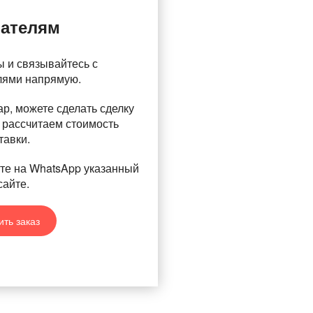
пателям
 и связывайтесь с
лями напрямую.
р, можете сделать сделку
 рассчитаем стоимость
тавки.
те на WhatsApp указанный
сайте.
ить заказ