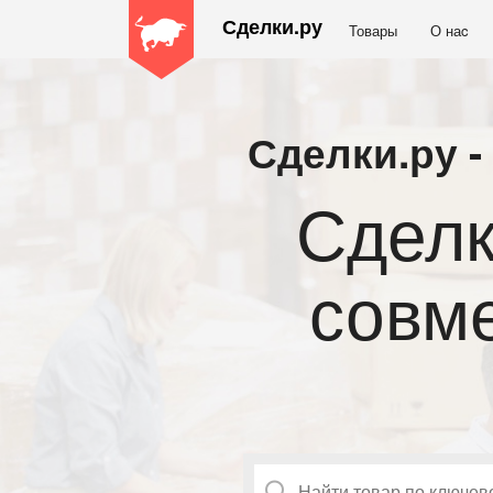
Сделки.ру
Товары
О наc
Сделки.ру 
Для пер
ком
П