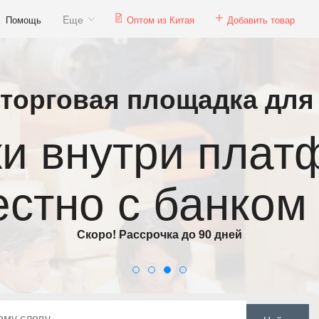
Eще
Помощь
Оптом из Китая
Добавить товар
- торговая площадка для
вых 100 произв
иссия не боле
рограмма бесплатных образцов до клиентов по всей 
1
2
3
4