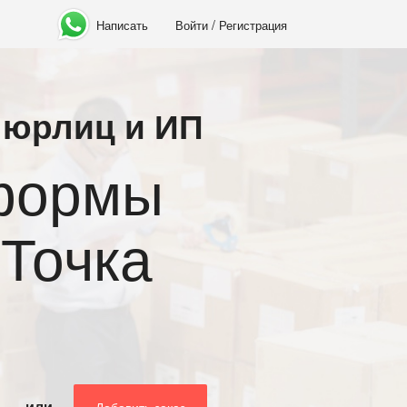
/
Написать
Войти
Регистрация
 юрлиц и ИП
одителей
е 5%
РФ
или
Добавить заказ