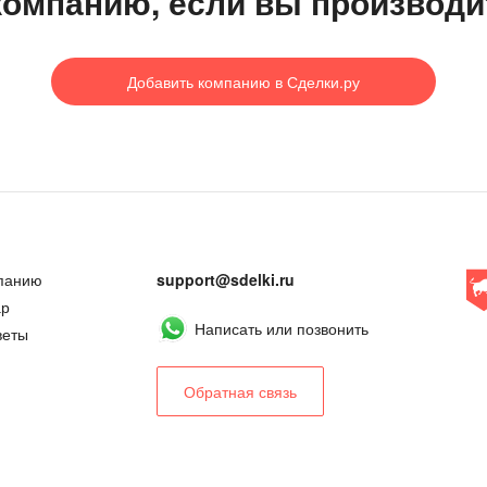
компанию, если вы производи
Добавить компанию
в Сделки.ру
панию
support@sdelki.ru
ар
Написать или позвонить
веты
Обратная связь