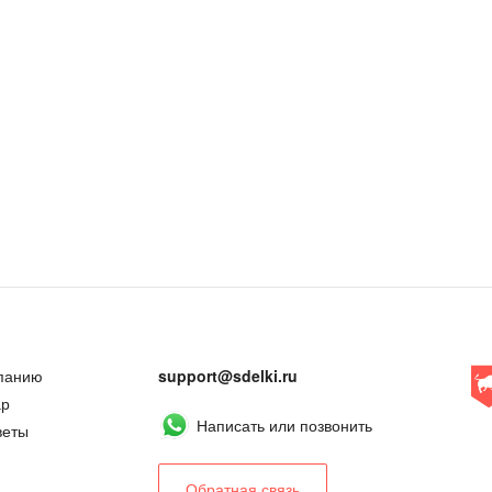
панию
support@sdelki.ru
ар
Написать или позвонить
веты
Обратная связь