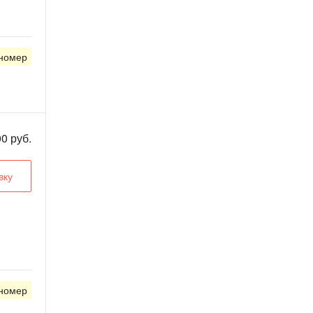
 номер
00 руб.
вку
 номер