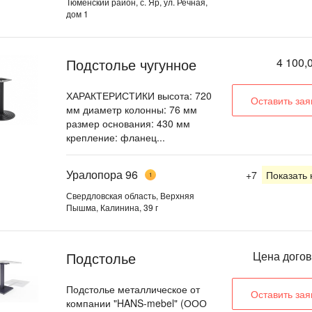
Тюменский район, с. Яр, ул. Речная,
дом 1
Подстолье чугунное
4 100,
ХАРАКТЕРИСТИКИ высота: 720
Оставить зая
мм диаметр колонны: 76 мм
размер основания: 430 мм
крепление: фланец...
Уралопора 96
+7
Показать
1
Свердловская область, Верхняя
Пышма, Калинина, 39 г
Подстолье
Цена дого
Подстолье металлическое от
Оставить зая
компании "HANS-mebel" (ООО