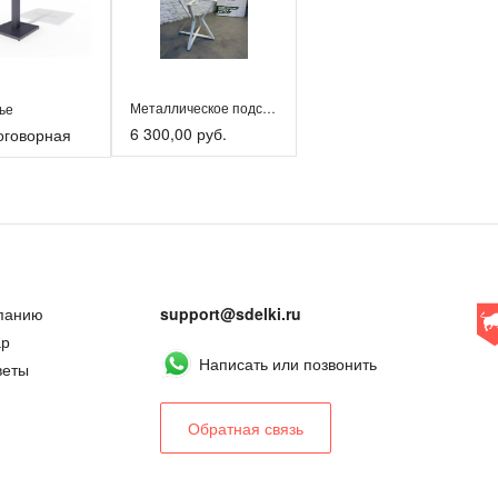
Металлическое подстолье для круглого стола
ье
6 300,00 руб.
оговорная
панию
support@sdelki.ru
ар
Написать или позвонить
веты
Обратная связь