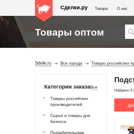
Сделки.ру
Товары
О наc
Товары оптом
Sdelki.ru
Все города
Товары российских п
Подс
Категории заказа
Все
Найдено 5 
Товары российских
производителей
До
Сырье и товары для
бизнеса
Потребительские