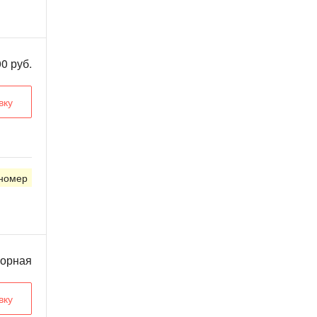
00 руб.
вку
 номер
ворная
вку