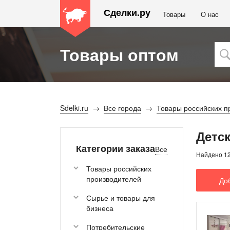
Сделки.ру
Товары
О наc
Товары оптом
Sdelki.ru
Все города
Товары российских п
Детс
Категории заказа
Все
Найдено 1
Товары российских
производителей
До
Сырье и товары для
бизнеса
Потребительские