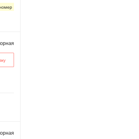
 номер
ворная
вку
ворная