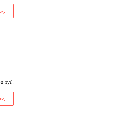
вку
0 руб.
вку