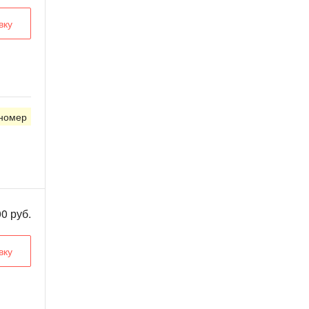
вку
 номер
0 руб.
вку