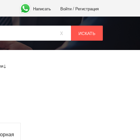
/
Написать
Войти
Регистрация
x
жи
ворная