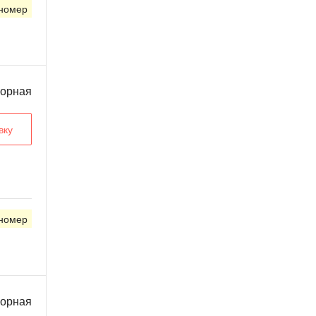
 номер
ворная
вку
 номер
ворная