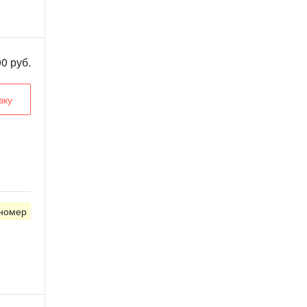
0 руб.
вку
 номер