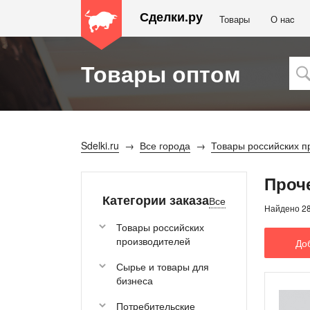
Сделки.ру
Товары
О наc
Товары оптом
Sdelki.ru
Все города
Товары российских п
Проч
Категории заказа
Все
Найдено 2
Товары российских
производителей
До
Сырье и товары для
бизнеса
Потребительские