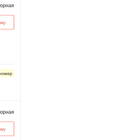
ворная
вку
 номер
ворная
вку