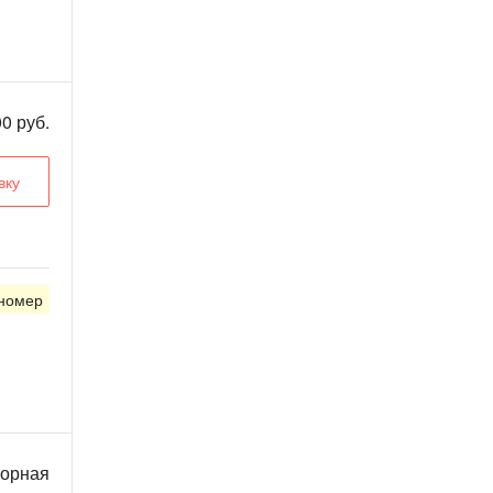
0 руб.
вку
 номер
ворная