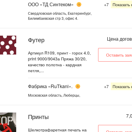
ООО «ТД Синтеком»
+7
Показать
1
Свердловская область, Екатеринбург,
Билимбаевская стр 3, офис 4.
Футер
Цена дого
Артикул R109, принт - горох 4.0,
Оставить зая
print 9000/9043а Пряжа 30/20,
качество полотна - кардная
петля,...
Фабрика «RuTkani».
+7
Показать
1
Московская область, Люберцы,
Принты
7,
Шелкотрафаретная печать на
Оставить зая