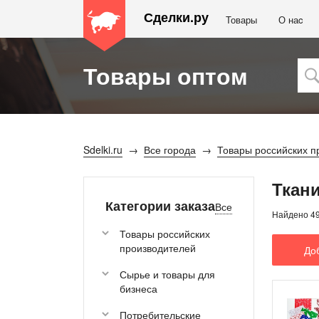
Сделки.ру
Товары
О наc
Товары оптом
Sdelki.ru
Все города
Товары российских п
Ткан
Категории заказа
Все
Найдено 4
Товары российских
производителей
До
Сырье и товары для
бизнеса
Потребительские