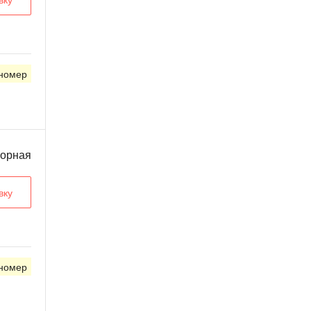
 номер
ворная
вку
 номер