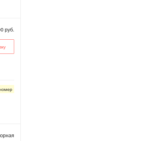
0 руб.
вку
 номер
ворная