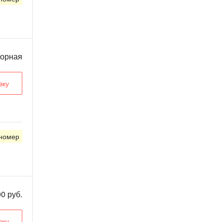
ворная
вку
 номер
0 руб.
вку