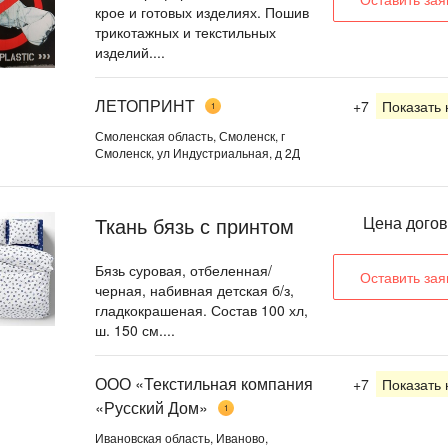
крое и готовых изделиях. Пошив
трикотажных и текстильных
изделий....
ЛЕТОПРИНТ
+7
Показать
1
Смоленская область, Смоленск, г
Смоленск, ул Индустриальная, д 2Д
Ткань бязь с принтом
Цена дого
Бязь суровая, отбеленная/
Оставить зая
черная, набивная детская б/з,
гладкокрашеная. Состав 100 хл,
ш. 150 см....
ООО «Текстильная компания
+7
Показать
«Русский Дом»
1
Ивановская область, Иваново,