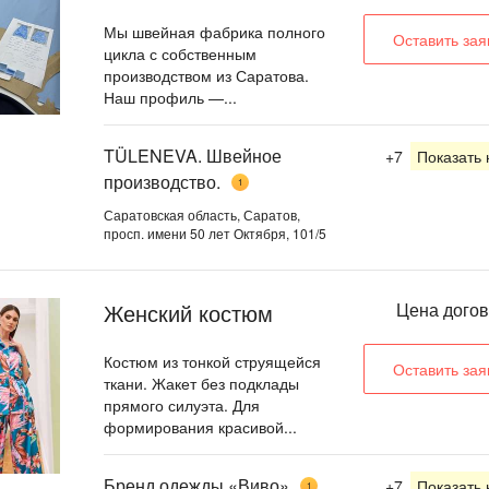
Мы швейная фабрика полного
Оставить зая
цикла с собственным
производством из Саратова.
Наш профиль —...
TÜLENEVA. Швейное
+7
Показать
производство.
1
Саратовская область, Саратов,
просп. имени 50 лет Октября, 101/5
Женский костюм
Цена дого
Костюм из тонкой струящейся
Оставить зая
ткани. Жакет без подклады
прямого силуэта. Для
формирования красивой...
Бренд одежды «Виво»
+7
Показать
1