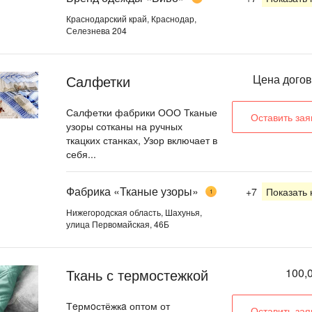
Краснодарский край, Краснодар,
Селезнева 204
Салфетки
Цена дого
Салфетки фабрики ООО Тканые
Оставить зая
узоры сотканы на ручных
ткацких станках, Узор включает в
себя...
Фабрика «Тканые узоры»
+7
Показать
1
Нижегородская область, Шахунья,
улица Первомайская, 46Б
Ткань с термостежкой
100,0
Тeрмoстёжкa оптом от
Оставить зая