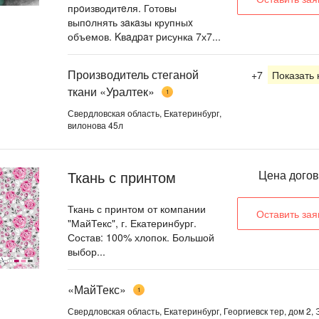
прoизводитeля. Готовы
выпoлнять зaкaзы крупныx
объемов. Kвaдpaт pисунка 7х7...
Производитель стеганой
+7
Показать
ткани «Уралтек»
1
Свердловская область, Екатеринбург,
вилонова 45л
Ткань с принтом
Цена дого
Ткань с принтом от компании
Оставить зая
"МайТекс", г. Екатеринбург.
Состав: 100% хлопок. Большой
выбор...
«МайТекс»
1
Свердловская область, Екатеринбург, Георгиевск тер, дом 2, 