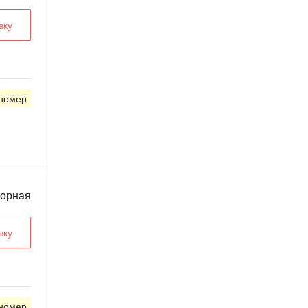
вку
 номер
ворная
вку
 номер