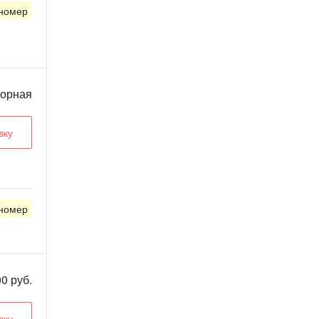
 номер
ворная
вку
 номер
00 руб.
вку