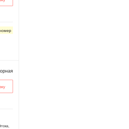
 номер
ворная
вку
Этока,