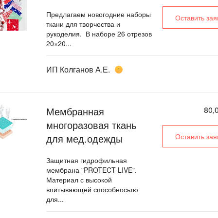
Предлагаем новогодние наборы
Оставить зая
ткани для творчества и
рукоделия. В наборе 26 отрезов
20×20...
ИП Колганов А.Е.
1
Мембранная
80,
многоразовая ткань
для мед.одежды
Оставить зая
Защитная гидрофильная
мембрана "PROTECT LIVE".
Материал с высокой
впитывающей способносьтю
для...