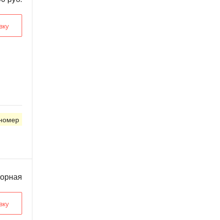
вку
 номер
ворная
вку