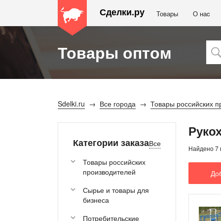
Сделки.ру
Товары
О наc
Товары оптом
Sdelki.ru
Все города
Товары российских п
Руко
Категории заказа
Все
Найдено 7 
Товары российских
производителей
До
Сырье и товары для
бизнеса
Потребительские