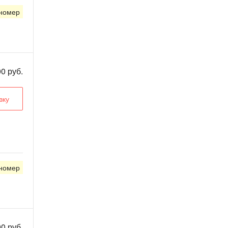
 номер
0 руб.
вку
 номер
0 руб.