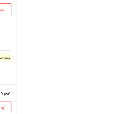
вку
 номер
0 руб.
вку