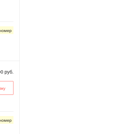
 номер
0 руб.
вку
 номер