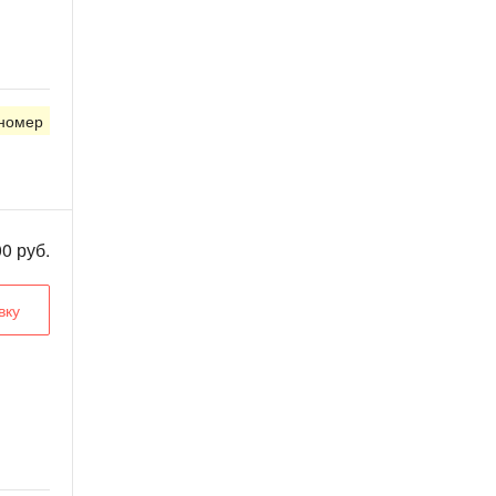
 номер
0 руб.
вку