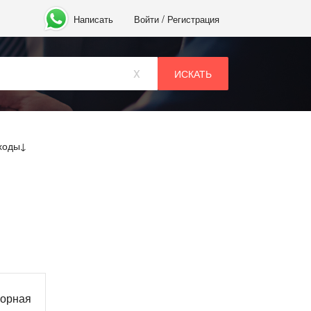
/
Написать
Войти
Регистрация
x
ходы
ворная