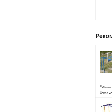
Реко
Цена д