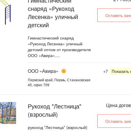
Гимнастический
снаряд «Рукоход
Лесенка» уличный
Оставить зая
детский
Гимнастический снаряд
«Рукоход Лесенка» уличный
детский оптом от производителя
ООО «Авира»....
ООО «Авира»
+7
Показать
1
Пермский край, Пермь, Стахановская
45, офис 709
Рукоход "Лестница"
Цена дого
(взрослый)
Оставить зая
рукоход "Лестница" (взрослый)