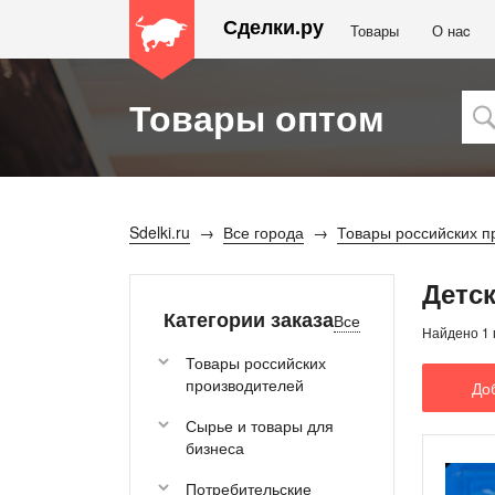
Сделки.ру
Товары
О наc
Товары оптом
Sdelki.ru
Все города
Товары российских п
Детс
Категории заказа
Все
Найдено 1 
Товары российских
производителей
До
Сырье и товары для
бизнеса
Потребительские