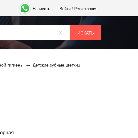
/
Написать
Войти
Регистрация
x
ой гигиены
Детские зубные щетки
ворная