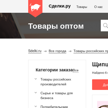
Сделки.ру
Товары
О наc
Товары оптом
Sdelki.ru
Все города
Товары российских п
Щипц
Категории заказа
Все
Найдено 6 
Товары российских
производителей
До
Сырье и товары для
бизнеса
Потребительские