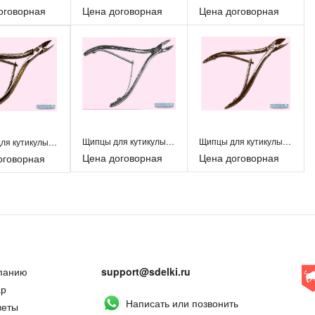
оговорная
Цена договорная
Цена договорная
Щипцы для кутикулы Мастер угловые, 5-6 мм, шт..
Щипцы для кутикулы Дорива прямые, 10 мм, шт.
Щипцы для кутикулы Дорива угловые , 10 мм,шт.
Цена договорная
Цена договорная
оговорная
панию
support@sdelki.ru
ар
Написать или позвонить
веты