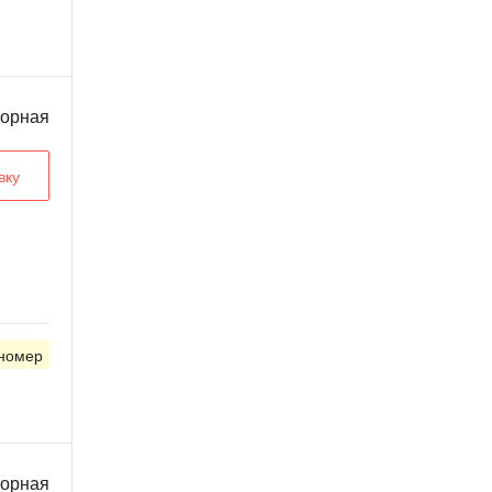
ворная
вку
 номер
ворная