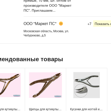
прямые, 10 мм, шт. оптом от
производителя ООО "Маркет
ПС". Приглашаем...
ООО "Маркет ПС"
+7
Показать
1
Московская область, Москва, ул.
Чебуреково, д.5
мендованные товары
Щипцы для кутикулы Дорива угловые, 5 мм, шт.
Щипцы для кутикулы Дорива универсальные, шт.
Кусачки для ногтей изогнутые