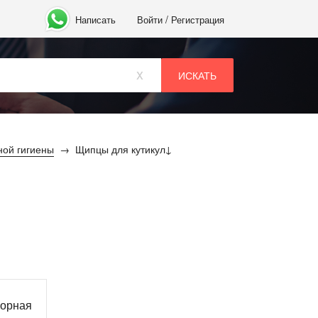
/
Написать
Войти
Регистрация
x
ой гигиены
Щипцы для кутикул
ворная