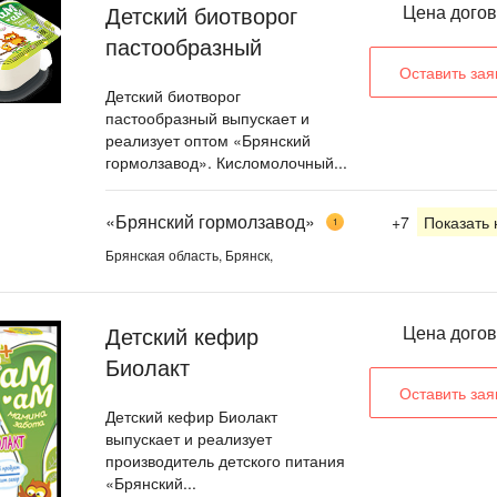
Детский биотворог
Цена дого
пастообразный
Оставить зая
Детский биотворог
пастообразный выпускает и
реализует оптом «Брянский
гормолзавод». Кисломолочный...
«Брянский гормолзавод»
+7
Показать
1
Брянская область, Брянск,
Детский кефир
Цена дого
Биолакт
Оставить зая
Детский кефир Биолакт
выпускает и реализует
производитель детского питания
«Брянский...