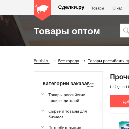
Сделки.ру
Товары
О наc
Товары оптом
Sdelki.ru
Все города
Товары российских п
Проч
Категории заказа
Все
Найдено 1
Товары российских
производителей
До
Сырье и товары для
бизнеса
Потребительские