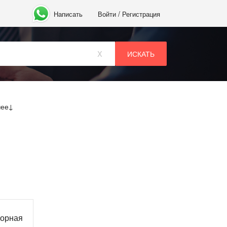
/
Написать
Войти
Регистрация
x
чее
ворная