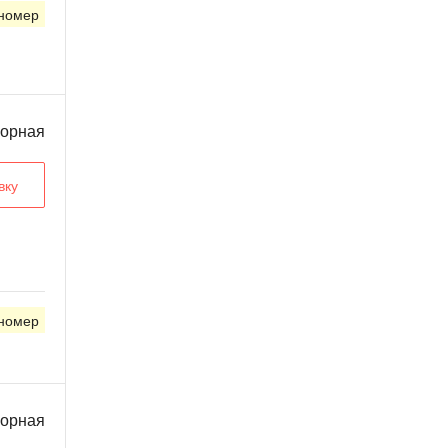
 номер
ворная
вку
 номер
ворная