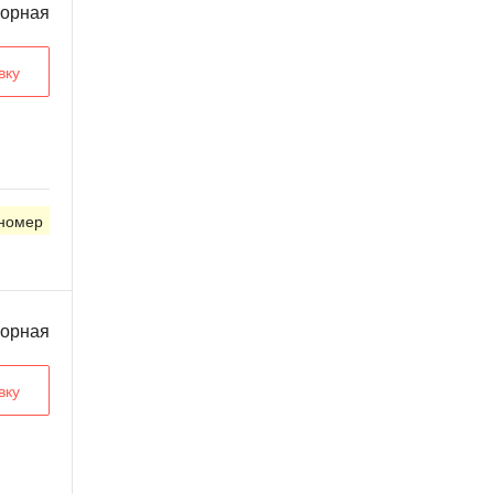
ворная
вку
 номер
ворная
вку