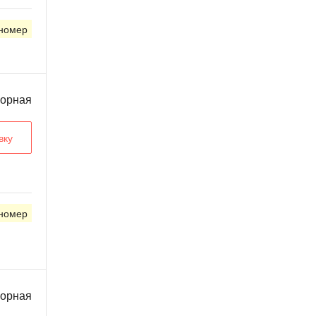
 номер
ворная
вку
 номер
ворная