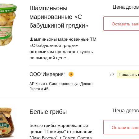
Шампиньоны
Цена дого
маринованные «С
бабушкиной грядки»
Оставить зая
Шампиньоны маринованные ТМ
«С бабушкиной грядки»
оптовыикам предлагает купить
по выгодной цене...
ООО"Империя"
+7
Показать
5
АР Крым г. Симферополь ул.Девлет
Гирея д.45
Белые грибы
Цена дого
Белые грибы маринованные
Оставить зая
целые "Премиум" от компании
"Дико Вкусно", г.Томск. Состав: