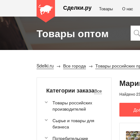
Сделки.ру
Товары
О наc
Товары оптом
Sdelki.ru
Все города
Товары российских п
Мари
Категории заказа
Все
Найдено 2
Товары российских
производителей
До
Сырье и товары для
бизнеса
Потребительские