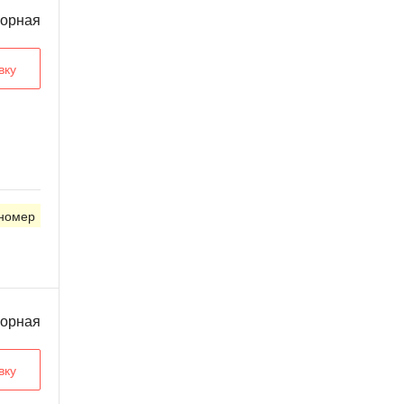
ворная
вку
 номер
ворная
вку