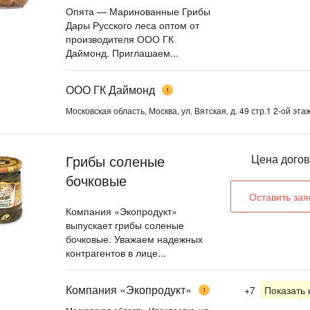
Опята — Маринованные Грибы
Дары Русского леса оптом от
производителя ООО ГК
Даймонд. Приглашаем...
ООО ГК Даймонд
1
Московская область, Москва, ул. Вятская, д. 49 стр.1 2-ой этаж
Грибы соленые
Цена дого
бочковые
Оставить зая
Компания «Экопродукт»
выпускает грибы соленые
бочковые. Уважаем надежных
контрагентов в лице...
Компания «Экопродукт»
+7
Показать
1