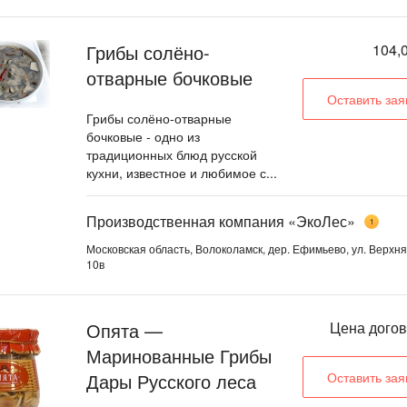
Грибы солёно-
104,0
отварные бочковые
Оставить зая
Грибы солёно-отварные
бочковые - одно из
традиционных блюд русской
кухни, известное и любимое с...
Производственная компания «ЭкоЛес»
1
Московская область, Волоколамск, дер. Ефимьево, ул. Верхняя
10в
Опята —
Цена дого
Маринованные Грибы
Дары Русского леса
Оставить зая