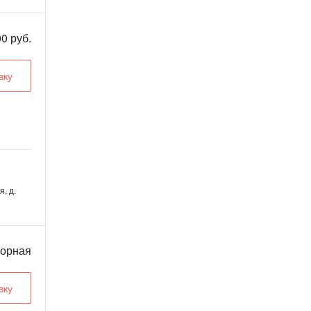
0 руб.
вку
, д.
ворная
вку