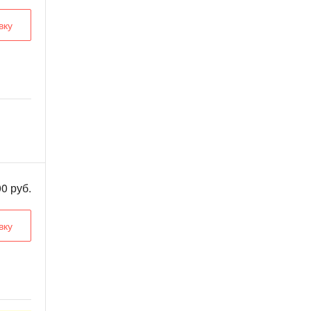
вку
0 руб.
вку