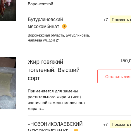
Воронежской...
Бутурлиновский
+7
Показать
мясокомбинат
1
Воронежская область, Бутурлиновка,
Чапаева ул, дом 21
Жир говяжий
150,0
топленый. Высший
сорт
Оставить зая
Применяется для замены
растительного жира и (или)
частичной замены молочного
жира в...
«НОВОНИКОЛАЕВСКИЙ
+7
Показать
МЯСОКОМБИНАТ»
1