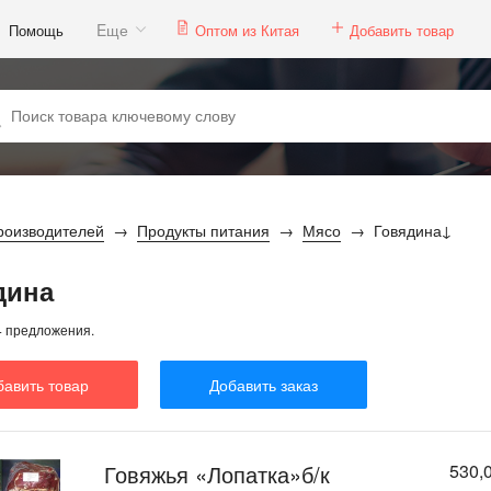
Eще
Помощь
Оптом из Китая
Добавить товар
роизводителей
Продукты питания
Мясо
Говядина
дина
4 предложения.
бавить товар
Добавить заказ
Говяжья «Лопатка»б/к
530,0