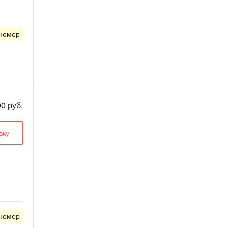
 номер
0 руб.
вку
 номер