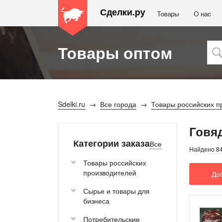
Сделки.ру
Товары
О наc
Товары оптом
Sdelki.ru
Все города
Товары российских п
Говя
Категории заказа
Все
Найдено 8
Товары российских
производителей
До
Сырье и товары для
бизнеса
Потребительские