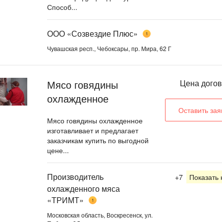
Способ...
ООО «Созвездие Плюс»
1
Чувашская респ., Чебоксары, пр. Мира, 62 Г
Мясо говядины
Цена дого
охлажденное
Оставить зая
Мясо говядины охлажденное
изготавливает и предлагает
заказчикам купить по выгодной
цене...
Производитель
+7
Показать
охлажденного мяса
«ТРИМТ»
1
Московская область, Воскресенск, ул.