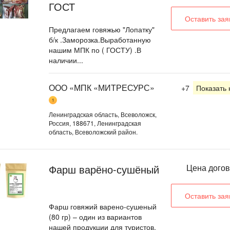
ГОСТ
Оставить зая
Предлагаем говяжью "Лопатку"
б/к .Заморозка.Выработанную
нашим МПК по ( ГОСТУ) .В
наличии...
ООО «МПК «МИТРЕСУРС»
+7
Показать
1
Ленинградская область, Всеволожск,
Россия, 188671, Ленинградская
область, Всеволожский район.
Фарш варёно-сушёный
Цена дого
Оставить зая
Фарш говяжий варено-сушеный
(80 гр) – один из вариантов
нашей продукции для туристов.