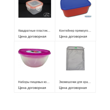
Квадратные пластиковые контейнеры пищевые
Контейнер прямоугольный детский 3,0 л.
Цена договорная
Цена договорная
Наборы пищевых контейнеров
Экомешочки для хранения овощей и фруктов
Цена договорная
Цена договорная