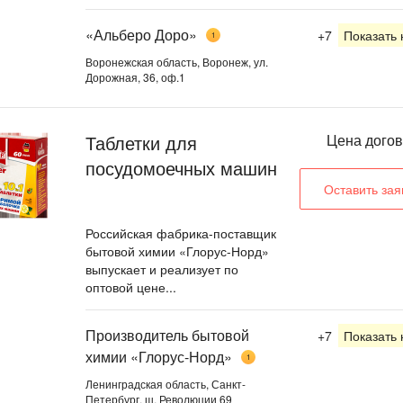
«Альберо Доро»
+7
Показать
1
Воронежская область, Воронеж, ул.
Дорожная, 36, оф.1
Таблетки для
Цена дого
посудомоечных машин
Оставить зая
Российская фабрика-поставщик
бытовой химии «Глорус-Норд»
выпускает и реализует по
оптовой цене...
Производитель бытовой
+7
Показать
химии «Глорус-Норд»
1
Ленинградская область, Санкт-
Петербург, ш. Революции 69