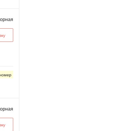
ворная
вку
 номер
ворная
вку