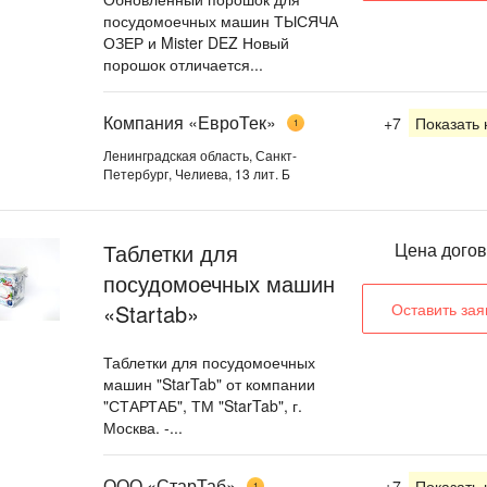
посудомоечных машин ТЫСЯЧА
ОЗЕР и Mister DEZ Новый
порошок отличается...
Компания «ЕвроТек»
+7
Показать
1
Ленинградская область, Санкт-
Петербург, Челиева, 13 лит. Б
Таблетки для
Цена дого
посудомоечных машин
«Startab»
Оставить зая
Таблетки для посудомоечных
машин "StarTab" от компании
"СТАРТАБ", ТМ "StarTab", г.
Москва. -...
ООО «СтарТаб»
+7
Показать
1