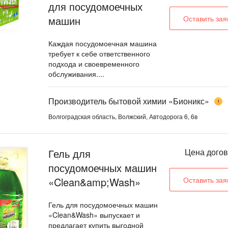
для посудомоечных
машин
Оставить зая
Каждая посудомоечная машина
требует к себе ответственного
подхода и своевременного
обслуживания....
Производитель бытовой химии «Бионикс»
1
Волгоградская область, Волжский, Автодорога 6, 6в
Гель для
Цена дого
посудомоечных машин
«Clean&amp;Wash»
Оставить зая
Гель для посудомоечных машин
«Clean&Wash» выпускает и
предлагает купить выгодной