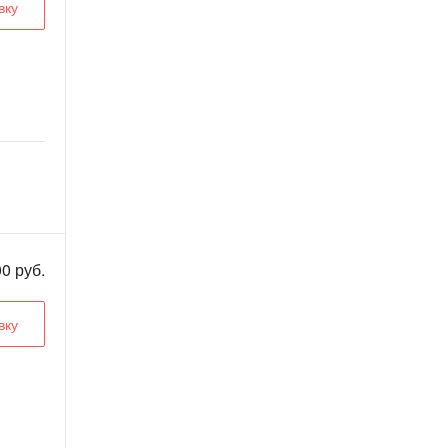
вку
0 руб.
вку