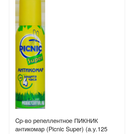
Cр-во репеллентное ПИКНИК
антикомар (Picnic Super) (а.у.125