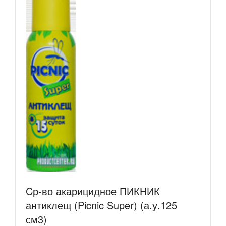
Cр-во акарицидное ПИКНИК
антиклещ (Picnic Super) (а.у.125
см3)