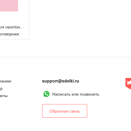
Бумага для скрапбукинга
оговорная
панию
support@sdelki.ru
ар
Написать или позвонить
веты
Обратная связь