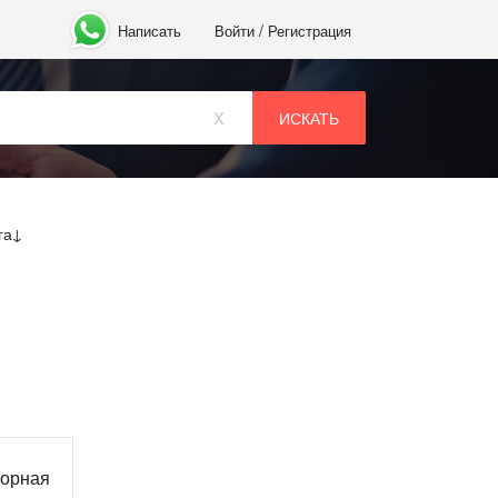
/
Написать
Войти
Регистрация
x
га
ворная