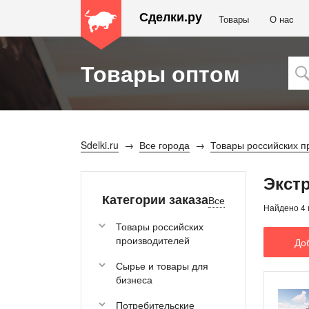
Сделки.ру
Товары
О наc
Товары оптом
Sdelki.ru
Все города
Товары российских п
Экст
Категории заказа
Все
Найдено 4 
Товары российских
производителей
До
Сырье и товары для
бизнеса
Потребительские