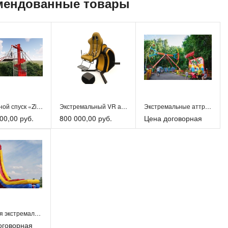
мендованные товары
Скоростной спуск «ZipLine»
Экстремальный VR аттракцион Orbital 360
Экстремальные аттракционы
00,00 руб.
800 000,00 руб.
Цена договорная
Надувная экстремальная водная горка «Харакири»
оговорная