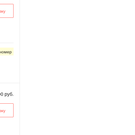
вку
 номер
0 руб.
вку