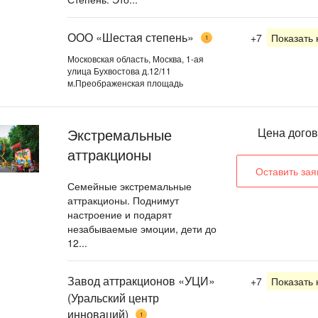
ООО «Шестая степень»
+7
Показать
1
Московская область, Москва, 1-ая
улица Бухвостова д.12/11
м.Преображенская площадь
Экстремальные
Цена дого
аттракционы
Оставить зая
Семейные экстремальные
аттракционы. Поднимут
настроение и подарят
незабываемые эмоции, дети до
12...
Завод аттракционов «УЦИ»
+7
Показать
(Уральский центр
инноваций)
1