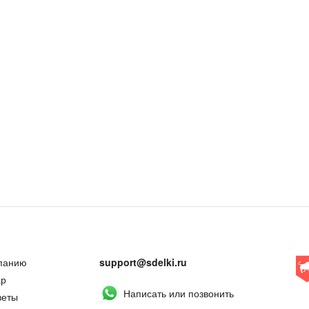
панию
support@sdelki.ru
ар
Написать или позвонить
веты