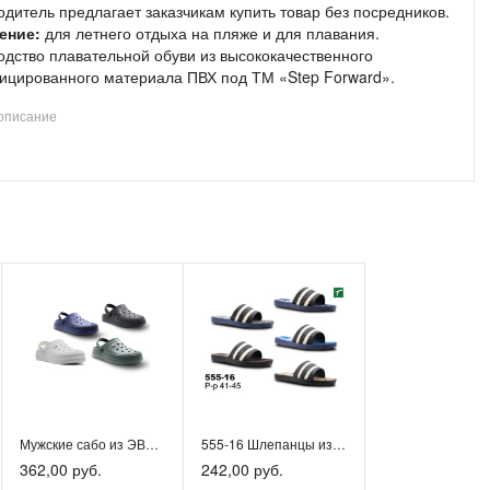
дитель предлагает заказчикам купить товар без посредников.
ение:
для летнего отдыха на пляже и для плавания.
одство плавательной обуви из высококачественного
ицированного материала ПВХ под ТМ «Step Forward».
описание
еристики:
атериал подошвы - ПВХ;
атериал верха - ПВХ;
атериал стельки - ПВХ.
ры:
40-45.
на выбор покупателей.
а обуви в индивидуальную упаковку.
ция сертифицирована и промаркирована по упрощенной
е маркировки и полностью. Список другого ассортимента
тапочки, сланцы, пляжные шлепки и пр.) смотрите на
льном сайте производителя.
аем к сотрудничеству оптовых заказчиков, дилеров,
ы товаров для отдыха и спорта, торговые сети, спортивные
 центры.
Мужские сабо из ЭВА, размерный ряд 41-45
555-16 Шлепанцы из ЭВА Мужские, раз. ряд 41-45
а оптом от 100 тысяч. рублей. Минимальный объем
362,00 руб.
242,00 руб.
 1 модели - й коробка.