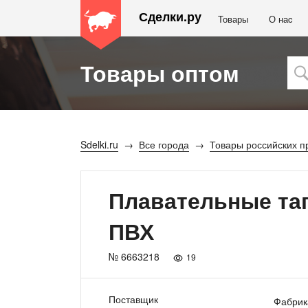
Сделки.ру
Товары
О наc
Товары оптом
Sdelki.ru
Все города
Товары российских п
Плавательные тап
ПВХ
№ 6663218
19
Поставщик
Фабрик