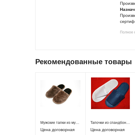
Произво
Назнач
Произв
сертиф
Полное 
Характ
м
м
м
Рекомендованные товары
Разме
Цвет
: 
Фасовк
Продук
систем
обуви (
официа
Приглаш
магазин
клубы и
Мужские тапки из мутона
Тапочки из спандбонда одноразовые
Продаж
Цена договорная
Цена договорная
заказа