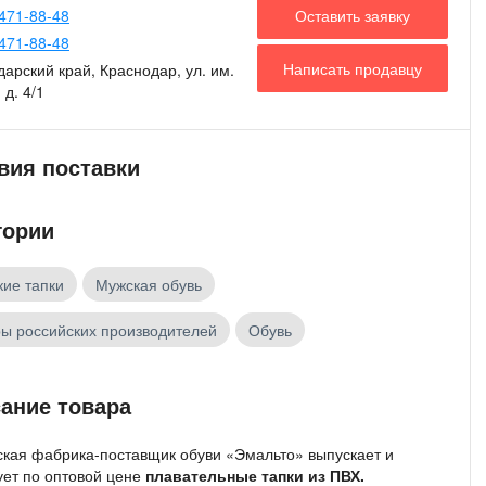
Оставить заявку
471-88-48
471-88-48
Написать продавцу
арский край, Краснодар, ул. им.
 д. 4/1
вия поставки
гории
ие тапки
Мужская обувь
ы российских производителей
Обувь
ание товара
ская фабрика-поставщик обуви «Эмальто» выпускает и
ует по оптовой цене
плавательные тапки из ПВХ.