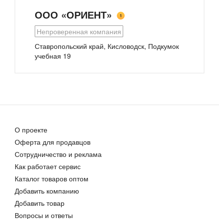
ООО «ОРИЕНТ»
1
Непроверенная компания
Ставропольский край, Кисловодск, Подкумок
учебная 19
Мужские сабо из ЭВА, размерный ряд 41-45
555-16 Шлепанцы из ЭВА Мужские, раз. ряд 41-45
362,00 руб.
242,00 руб.
О проекте
Оферта для продавцов
Сотрудничество и реклама
Мужские тапки «Pike»
Как работает сервис
1 150,00 руб.
Каталог товаров оптом
Добавить компанию
Добавить товар
Вопросы и ответы