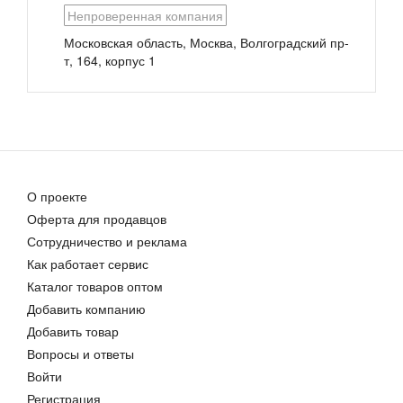
Непроверенная компания
Московская область, Москва, Волгоградский пр-
т, 164, корпус 1
Ошейники для собак
Ошейник Dog&amp;Vogue NEO
33,92 руб.
Цена договорная
О проекте
Оферта для продавцов
Сотрудничество и реклама
Ошейники для собак
Как работает сервис
Цена договорная
Каталог товаров оптом
Добавить компанию
Добавить товар
Вопросы и ответы
Войти
Регистрация