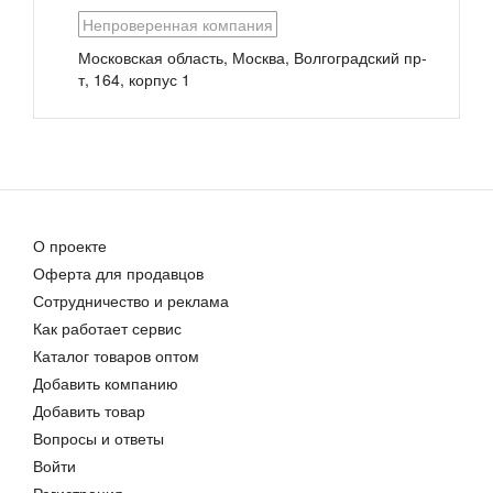
Непроверенная компания
Московская область, Москва, Волгоградский пр-
т, 164, корпус 1
Ошейники для собак
Ошейник Dog&amp;Vogue NEO
33,92 руб.
Цена договорная
О проекте
Оферта для продавцов
Сотрудничество и реклама
Ошейники для собак
Как работает сервис
Цена договорная
Каталог товаров оптом
Добавить компанию
Добавить товар
Вопросы и ответы
Войти