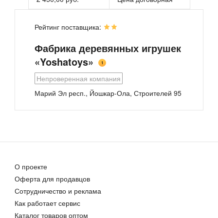
оптовый прайс мы высылаем по запросу через
форму обратной связи на сайте. Предлагаем
гибкую систему скидок при крупном опте.
Рейтинг поставщика:
Наши игрушки не имеют аналогов в России,
являются авторскими и изготовлены из
Фабрика деревянных игрушек
экологически чистых материалов.
«Yoshatoys»
1
Непроверенная компания
Коврик-пазл
Деревянные головоломки и пазлы
Марий Эл респ., Йошкар-Ола, Строителей 95
419,00 руб.
486,00 руб.
О проекте
Оферта для продавцов
Сотрудничество и реклама
Специальные развивающие игрушки
Как работает сервис
Цена договорная
Каталог товаров оптом