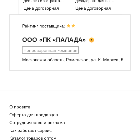
Део-стик с экстрактом сосны
Дезодорант для ног «Septanaizer»
получите дополнительную прибыль;
Цена договорная
Цена договорная
перспективный, интересный потребителю,
продукт под Вашей торговой маркой (СТМ);
гибкий подход, в зависимости от Ваших
Рейтинг поставщика:
запросов.
Наша компания всегда открыта для
ООО «ПК «ПАЛАДА»
1
конструктивного диалога.
Непроверенная компания
Мы готовы ответить на все интересующие Вас
вопросы.
Московская область, Раменское, ул. К. Маркса, 5
Дезодорант для ног, 50 мл
Дезодорант женский деликатный
Цена договорная
Цена договорная
О проекте
Оферта для продавцов
Сотрудничество и реклама
Как работает сервис
Натуральные растительные дезодоранты
Каталог товаров оптом
300,00 руб.