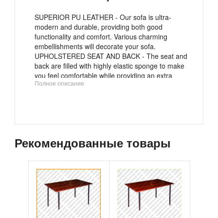
SUPERIOR PU LEATHER - Our sofa is ultra-
modern and durable, providing both good
functionality and comfort. Various charming
embellishments will decorate your sofa.
UPHOLSTERED SEAT AND BACK - The seat and
back are filled with highly elastic sponge to make
you feel comfortable while providing an extra
Полное описание
feeling of comfort.
EASY CARE - Our Mahmayi sofa protects against
accidental dirt such as cookie crumbs and daily
wear and tear, but it is also very easy to clean.
FEATURE - Fully padded seat, back and armrest. It
is extremely comfortable and perfect for small
Рекомендованные товары
spaces.
SUPERIOR DESIGN - This textured PU leather
adds a sense of richness and solidity. The
contemporary design of our sofas provides
stunning aesthetic versatility, it fits easily into any
interior.