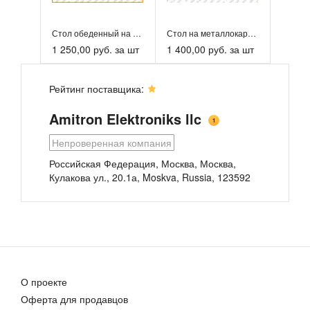
Стол обеденный на металлокаркасе из ДСП 16 мм, кромка ПВХ...
Стол на металлокаркасе обеденный крышка ЛДСП 16 мм, кромк...
1 250,00 руб. за шт
1 400,00 руб. за шт
Рейтинг поставщика:
Amitron Elektroniks llc
1
Непроверенная компания
Российская Федерация, Москва, Москва
,
Кулакова ул., 20.1а, Moskva, Russia, 123592
Стол пластиковый обеденный на металлокаркасе, крышка ДСП ...
Стол малой формы из дерева, Кае Бай
1 750,00 руб. за шт
5 500,00 руб.
О проекте
Оферта для продавцов