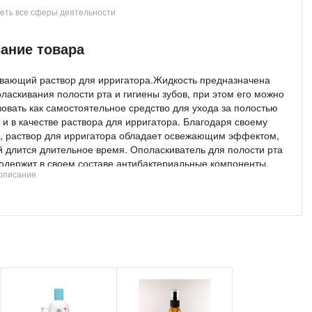
еть все сферы деятельности
ы российских производителей
ание товара
вающий раствор для ирригатора.Жидкость предназначена
ласкивания полости рта и гигиены зубов, при этом его можно
овать как самостоятельное средство для ухода за полостью
к и в качестве раствора для ирригатора. Благодаря своему
у, раствор для ирригатора обладает освежающим эффектом,
й длится длительное время. Ополаскиватель для полости рта
одержит в своем составе антибактериальные компоненты,
описание
е борются с бактериями и предотвращают образование
 налета и кариеса.