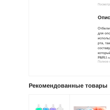
Посмотр
Товар
Опис
Отбели
для опо
использ
рта, та
состав
которы
PARU с
Полное 
которы
зубного
Рекомендованные товары