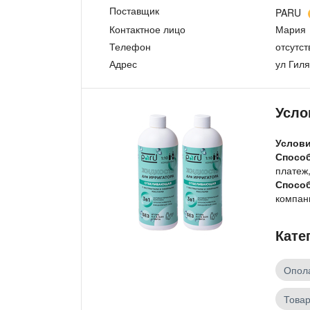
Поставщик
PARU
Контактное лицо
Мария
Телефон
отсутст
Адрес
ул Гиля
Усло
Услов
Спосо
платеж,
Спосо
компан
Кате
Опола
Товар