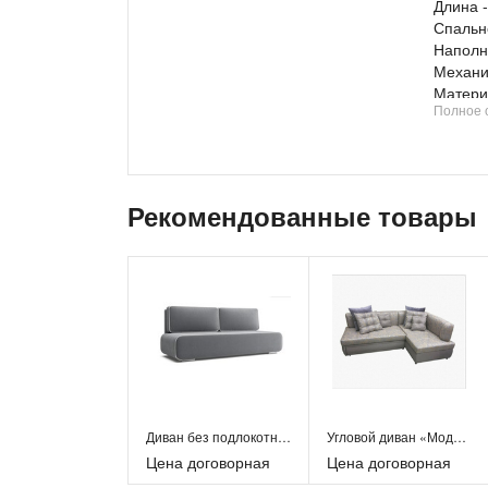
Длина -
Спально
Наполн
Механи
Матери
Полное 
Ткань: 
Компле
Наполн
ППУ - 
диван 
Рекомендованные товары
Надежн
трансф
Диван п
простор
Достав
Санкт-
Условия
от уда
Также 
Петерб
Диван без подлокотников
Угловой диван «Модель 75»
Достав
Цена договорная
Цена договорная
каждом
На наш