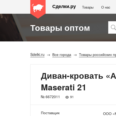
Сделки.ру
Товары
О наc
Товары оптом
Sdelki.ru
Все города
Товары российских п
Диван-кровать «А
Maserati 21
№ 6672011
91
Поставщик
ООО «М