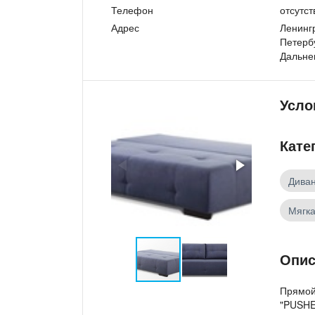
Телефон
отсутст
Адрес
Ленингр
Петербу
Дальне
Усло
Кате
Дива
Мягк
Опис
Прямой
"PUSHE"