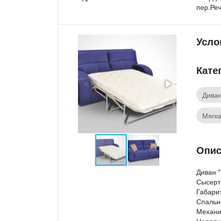
пер.Реч
Усло
Кате
Дива
Мягк
Опис
Диван 
Сысерт
Габари
Спальн
Механи