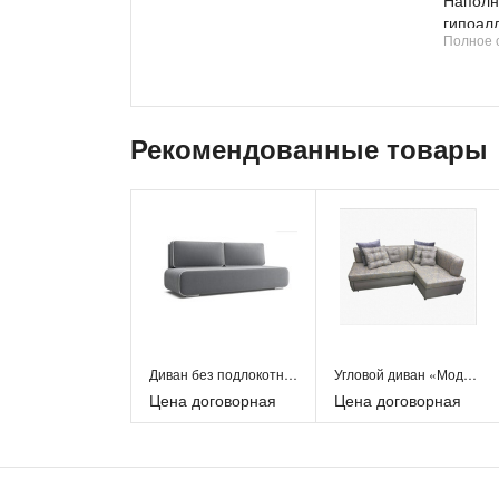
Наполн
гипоал
Полное 
Возмож
беспреп
СНГ.
На наш
мягкой
Рекомендованные товары
Вы мож
Ответи
выставк
Диван без подлокотников
Угловой диван «Модель 75»
Цена договорная
Цена договорная