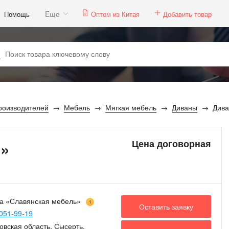
Eще
Помощь
Оптом из Китая
Добавить товар
роизводителей
Мебель
Мягкая мебель
Диваны
Див
»
Цена договорная
а «Славянская мебель»
1
Оставить заявку
051-99-19
овская область, Сысерть,