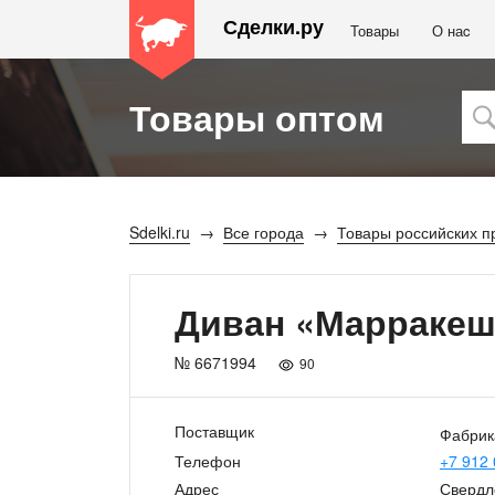
Сделки.ру
Товары
О наc
Товары оптом
Sdelki.ru
Все города
Товары российских п
Диван «Марракеш
№ 6671994
90
Поставщик
Фабрик
Телефон
+7 912 
Адрес
Свердл