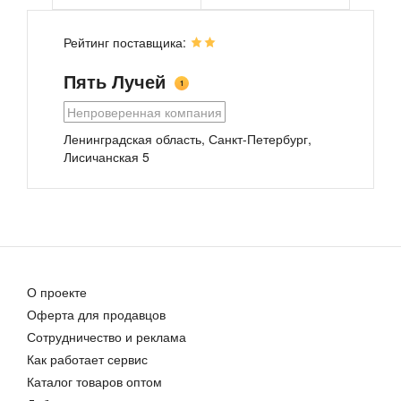
Рейтинг поставщика:
Пять Лучей
1
Непроверенная компания
Ленинградская область, Санкт-Петербург,
Лисичанская 5
Установки для титрования
Стол островной физический / химический (СОФ/СОХ)
Цена договорная
Цена договорная
О проекте
Оферта для продавцов
Сотрудничество и реклама
Стол ученический для кабинета физики
Как работает сервис
46 060,00 руб.
Каталог товаров оптом