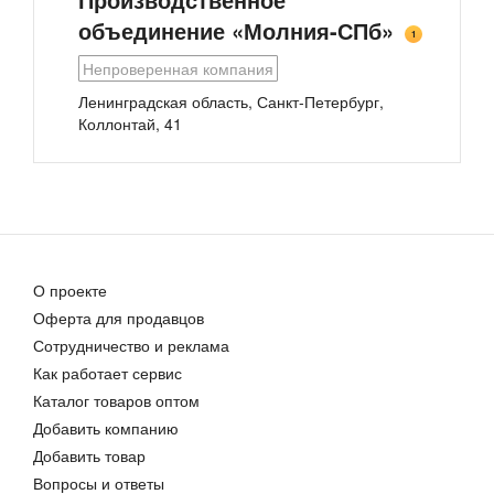
объединение «Молния-СПб»
1
Непроверенная компания
Молния металлическая спираль №5 неразъемная
Застёжка-мо́лния
Ленинградская область, Санкт-Петербург,
Цена договорная
Цена договорная
Коллонтай, 41
О проекте
Оферта для продавцов
Рулонная витая молния-застежка тип 5
Сотрудничество и реклама
Цена договорная
Как работает сервис
Каталог товаров оптом
Добавить компанию
Добавить товар
Вопросы и ответы