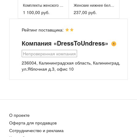
Комплекты женского нижнего белья
Женские нижнее белье. Модель «Панталоны Комфорт»
1 100,00 руб.
237,00 руб.
Рейтинг поставщика:
Компания «DressToUndress»
1
Непроверенная компания
236004, Калининградская область, Калининград,
ул.Яблочная д.3, офис 10
Однотонные трусы от «Victory Lingerie»
Бикини Юнона
Цена договорная
3 493,00 руб.
О проекте
Оферта для продавцов
Сотрудничество и реклама
Женские трусы стринги АРТ.008