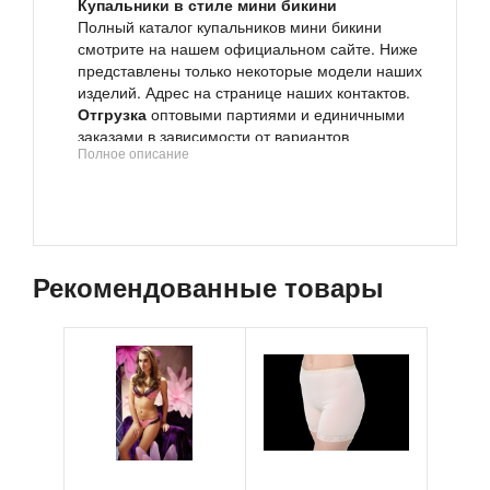
Купальники в стиле мини бикини
Полный каталог купальников мини бикини
смотрите на нашем официальном сайте. Ниже
представлены только некоторые модели наших
изделий. Адрес на странице наших контактов.
Отгрузка
оптовыми партиями и единичными
заказами в зависимости от вариантов
Полное описание
сотрудничества.
Подробности читайте в описании компании или
пишите на адрес в наших контактах
Яркие, оригинальные мини бикини
.
Более 200расцветок. Множество стилей и форм.
Размеры от XS до XL.
Рекомендованные товары
Варианты сотрудничества:
опт
партнерская программа
реферальная программа
Весь ассортимент смотрите на нашем сайте.