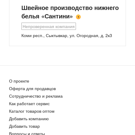
Швейное производство нижнего
белья «Сантини»
1
Непроверенная компания
Женские нижнее белье. Модель «Панталоны Комфорт»
Однотонные трусы от «Victory Lingerie»
Коми респ., Сыктывкар, ул. Огородная, д. 2к3
237,00 руб.
Цена договорная
О проекте
Оферта для продавцов
Сотрудничество и реклама
Женский топ бюстье арт.9908
Как работает сервис
125,00 руб.
Каталог товаров оптом
Добавить компанию
Добавить товар
Вопросы и ответы