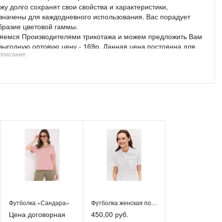
жу долго сохранят свои свойства и характеристики,
значены для каждодневного использования. Вас порадует
бразие цветовой гаммы.
яемся Производителями трикотажа и можем предложить Вам
выгодную оптовую цену - 169р. Данная цена постоянна для
описание
х Клиентов. При большом объеме заказа, можем рассмотреть
тельные условия отгрузки. Доставка до ТК по г.Барнаул за
ет. Ждем Ваши заказы! Благодарим!
Футболка «Сандара»
Футболка женская поло с коротким рукавом
Цена договорная
450,00 руб.