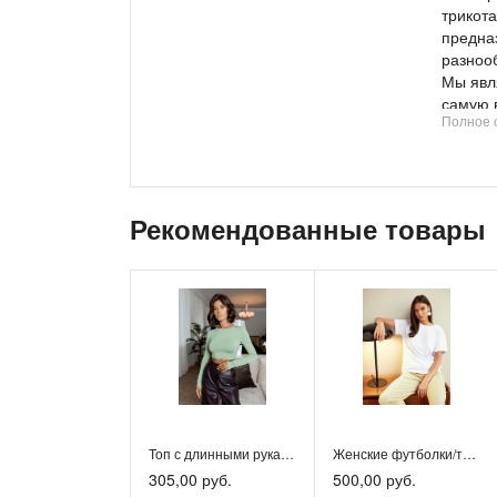
трикота
предна
разноо
Мы явл
самую 
Полное 
оптовы
дополни
наш сч
Рекомендованные товары
Топ с длинными рукавами
Женские футболки/топы
305,00 руб.
500,00 руб.