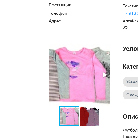
Поставщик
Текстил
Телефон
+7 913 
Адрес
Алтайск
35
Усло
Кате
Женс
Одеж
Опис
Футболк
Размерн