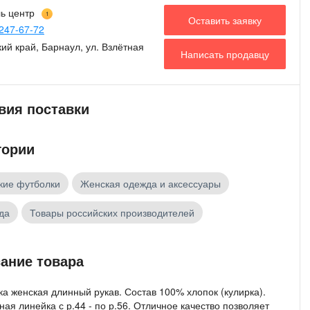
ь центр
1
Оставить заявку
247-67-72
ий край, Барнаул, ул. Взлётная
Написать продавцу
вия поставки
гории
кие футболки
Женская одежда и аксессуары
да
Товары российских производителей
ание товара
а женская длинный рукав. Состав 100% хлопок (кулирка).
ая линейка с р.44 - по р.56. Отличное качество позволяет