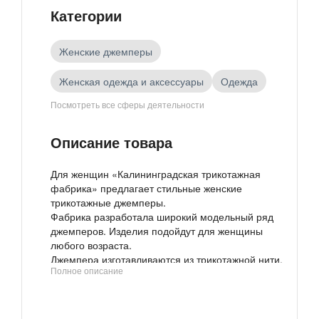
Категории
Женские джемперы
Женская одежда и аксессуары
Одежда
Посмотреть все сферы деятельности
Товары российских производителей
Описание товара
Для женщин «Калининградская трикотажная
фабрика» предлагает стильные женские
трикотажные джемперы.
Фабрика разработала широкий модельный ряд
джемперов. Изделия подойдут для женщины
любого возраста.
Джемпера изготавливаются из трикотажной нити,
Полное описание
содержание которой акрил- 30%, вискоза - 10%,
хлопок – 60%.
Изделия представлены в размерном ряде от 44
до 56 размера.