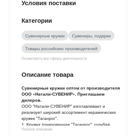
Условия поставки
Категории
Сувенирные кружки
Сувениры, подарки
Товары российских производителей
Посмотреть все сферы деятельности
Ювелирные изделия, подарки
Описание товара
Сувенирные кружки оптом от производителя
ООО «Натали-СУВЕНИР». Приглашаем
дилеров.
ООО "Натали-СУВЕНИР" изготавливает и
реализует широкий ассортимент керамических
кружек "Таганрог".
1. Кружка тонированная "Таганрог": голубая,
Полное описание
зеленая, оранжевая, желтая, терракотовая,