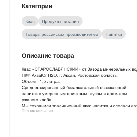
Категории
Квас
Продукты питания
Товары российских производителей
Напитки
Описание товара
Квас «СТАРОСЛАВЯНСКИЙ» от Завода минеральных во
ПКФ АкваЮг Н2О, г. Аксай, Ростовская область.
Объем - 1,5 литра.
Среднегазированный безалкогольный освежающий
напиток с умеренным приятным вкусом и ароматом
ржаного хлеба.
Мы сохранили традиционный вкус напитка и сделали ег
Полное описание
максимально доступным для семейного бюджета.
ГОСТ 28188-2014
На заводе минеральных вод применены самые новые
технологии, привлечены высококлассные специалисты и
консультанты из Европы.