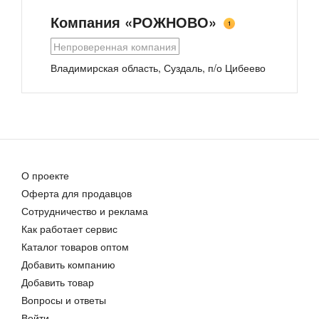
Компания «РОЖНОВО»
1
Непроверенная компания
Владимирская область, Суздаль, п/о Цибеево
Cool mix «Лесные ягоды»
Лимонады в бутылках ПЭТ
Цена договорная
Цена договорная
О проекте
Оферта для продавцов
Сотрудничество и реклама
Как работает сервис
Лимонады Черноголовка
Каталог товаров оптом
372,00 руб.
Добавить компанию
Добавить товар
Вопросы и ответы
Войти