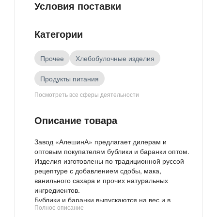
Условия поставки
Категории
Прочее
Хлебобулочные изделия
Продукты питания
Посмотреть все сферы деятельности
Товары российских производителей
Описание товара
Завод «АлешинА» предлагает дилерам и
оптовым покупателям бублики и баранки оптом.
Изделия изготовлены по традиционной руссой
рецептуре с добавлением сдобы, мака,
ванильного сахара и прочих натуральных
ингредиентов.
Бублики и баранки выпускаются на вес и в
Полное описание
полиэтиленовой яркой упаковке массой 300-380