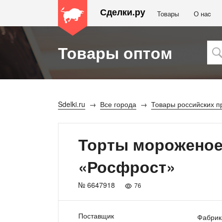
Сделки.ру
Товары
О наc
Товары оптом
Sdelki.ru
Все города
Товары российских п
Торты мороженое
«Росфрост»
№ 6647918
76
Поставщик
Фабрик