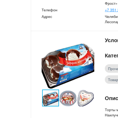
Фрост»
Телефон
+7 351 
Адрес
Челябин
Лесопа
Усло
Кате
Проч
Товар
Опис
Торты 
Наилучш