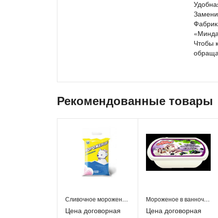
Удобная
Замени
Фабрик
«Минда
Чтобы 
обраща
Рекомендованные товары
Сливочное мороженое 1-2 л. в пакете
Мороженое в ванночках
Цена договорная
Цена договорная