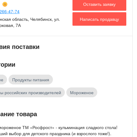
Оставить заявку
1
266-47-74
Написать продавцу
ская область, Челябинск, ул.
рковая, 7А
вия поставки
гории
ее
Продукты питания
ы российских производителей
Мороженое
ание товара
мороженое ТМ «Росфрост» - кульминация сладкого стола!
ий выбор для детского праздника (и взрослого тоже!).