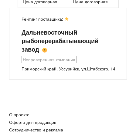
Цена договорная
Цена договорная
Рейтинг поставщика:
Дальневосточный
рыбоперерабатывающий
завод
1
КАК шпроты веганские , 160г
Консервы из мяса морского гребешка
Непроверенная компания
160,00 руб.
Цена договорная
Приморский край, Уссурийск, ул.Штабского, 14
О проекте
Оферта для продавцов
Котлеты из пресноводных (частиковых) рыб
Цена договорная
Сотрудничество и реклама