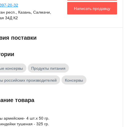
397-20-32
Написать продавцу
ан респ., Казань, Салмачи,
ая 34Д К2
вия поставки
гории
ые консервы
Продукты питания
ы российских производителей
Консервы
ание товара
ы армейские- 4 шт.х 50 гр.
индейки тушеная - 325 гр.