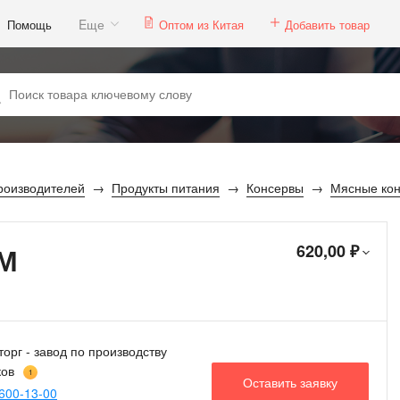
Eще
Помощь
Оптом из Китая
Добавить товар
роизводителей
Продукты питания
Консервы
Мясные ко
7М
620,00 ₽
орг - завод по производству
ков
1
Оставить заявку
600-13-00