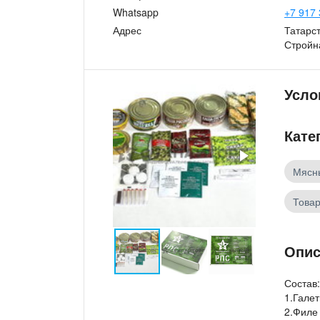
Whatsapp
+7 917 
Адрес
Татарст
Стройн
Усло
Кате
Мясн
Товар
Опис
Состав:
1.Галет
2.Филе 