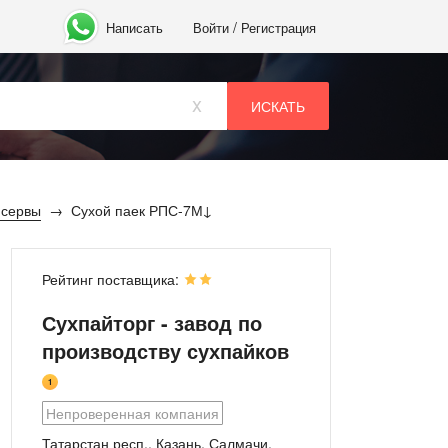
/
Написать
Войти
Регистрация
x
нсервы
Сухой паек РПС-7М
Рейтинг поставщика:
Сухпайторг - завод по
производству сухпайков
1
Непроверенная компания
Татарстан респ., Казань, Салмачи,