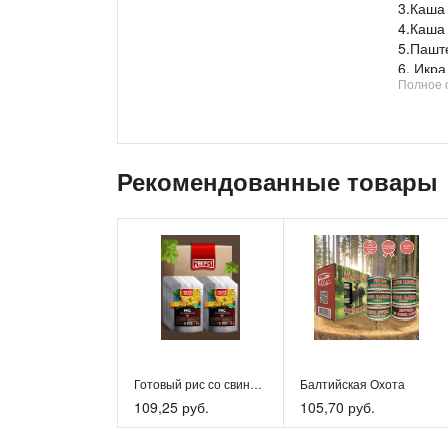
3.Каша 
4.Каша 
5.Пашт
6. Икра
Полное 
7.Пови
8.Паст
9.Кофе
10.Чай 
11.Саха
Рекомендованные товары
12.Соль
13.Пере
14.Конц
15.Сал
16.Сал
17.Ложк
18. Раз
19.Спи
Пищева
Белки -
Готовый рис со свининой в реторт-пакете
Балтийская Охота
Жиры - 
109,25 руб.
105,70 руб.
Углевод
Энергет