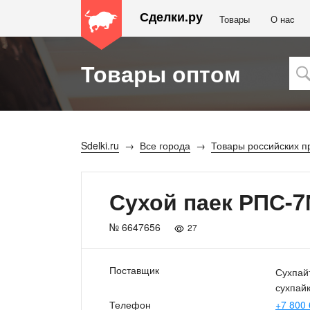
Сделки.ру
Товары
О наc
Товары оптом
Sdelki.ru
Все города
Товары российских п
Сухой паек РПС-
№ 6647656
27
Поставщик
Сухпайт
сухпай
Телефон
+7 800 