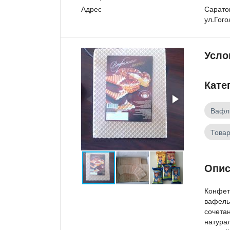
Адрес
Саратов
ул.Гого
Усло
Кате
Вафл
Товар
Опис
Конфет
вафель
сочета
натура