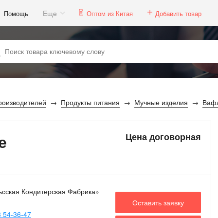
Eще
Помощь
Оптом из Китая
Добавить товар
роизводителей
Продукты питания
Мучные изделия
Ваф
е
Цена договорная
ьсская Кондитерская Фабрика»
Оставить заявку
 54-36-47