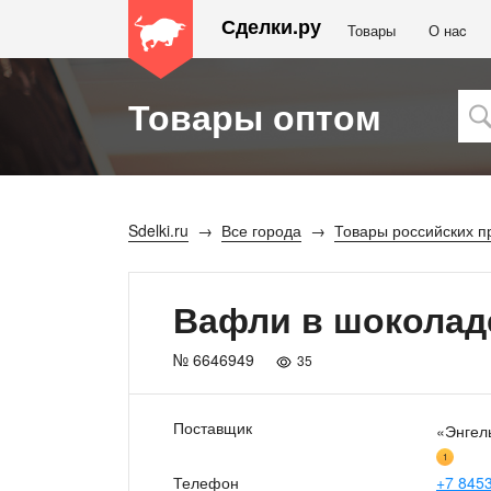
Сделки.ру
Товары
О наc
Товары оптом
Sdelki.ru
Все города
Товары российских п
Вафли в шоколад
№ 6646949
35
Поставщик
«Энгел
1
Телефон
+7 8453