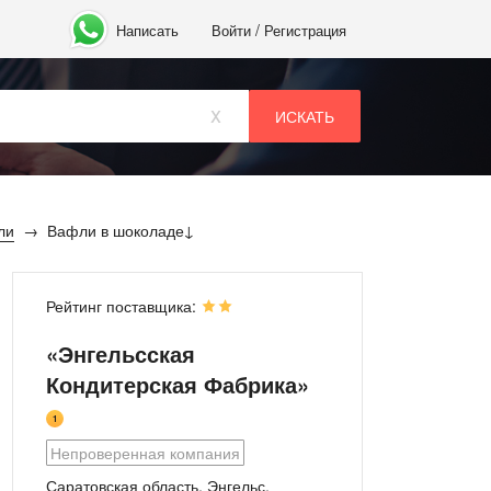
/
Написать
Войти
Регистрация
x
ли
Вафли в шоколаде
Рейтинг поставщика:
«Энгельсская
Кондитерская Фабрика»
1
Непроверенная компания
Саратовская область, Энгельс,