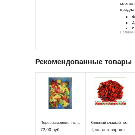
соотве
предла
Ф
А
Б
Полное 
Фасуем
Приобр
перевод
единор
Рекомендованные товары
достав
или пи
ответят
Перец замороженный резаный
Вяленый сладкий перец
72,00 руб.
Цена договорная