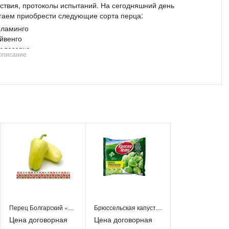
тствия, протоколы испытаний. На сегодняшний день
гаем приобрести следующие сорта перца:
ламинго
йвенго
елозерка
описание
 в гофрокоробки или овощные сетки, по желанию заказчика.
ести перец пожно как за наличные, так и по безналичному
у. Постоянным клиентам, а так же при заказе более 20 тонн
азово, предоставляем хорошие скидки. Так же поможем и с
кой. Если остались вопросы, звоните по указанным телефонам
шите в форму ниже. Наши менеджеры с удовольствием на них
 в кратчайшие сроки.
Перец Болгарский «Подарок Молдовы»
Брюссельская капуста замороженная «Краски лета»
Цена договорная
Цена договорная