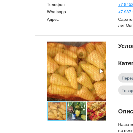
Телефон
+7 8452
Whatsapp
+7 937 
Адрес
Саратов
лет Ок
Усло
Кате
Пере
Товар
Опис
Наша к
на пол