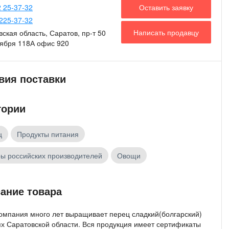
Оставить заявку
 25-37-32
225-37-32
Написать продавцу
ская область, Саратов, пр-т 50
тября 118А офис 920
вия поставки
гории
ц
Продукты питания
ы российских производителей
Овощи
ание товара
омпания много лет выращивает перец сладкий(болгарский)
ях Саратовской области. Вся продукция имеет сертификаты