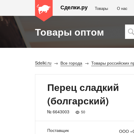
Сделки.ру
Товары
О наc
Товары оптом
Sdelki.ru
Все города
Товары российских п
Перец сладкий
(болгарский)
№ 6643003
50
Поставщик
ООО «С