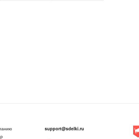
панию
support@sdelki.ru
ар