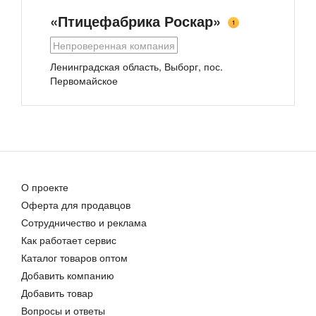
«Птицефабрика Роскар»
1
Непроверенная компания
Ленинградская область, Выборг, пос.
Первомайское
Пастеризованный яичный меланж в упаковке Bag-inbox
Яичный меланж пастеризованный
Цена договорная
Цена договорная
О проекте
Оферта для продавцов
Сотрудничество и реклама
Куриное яйцо «Столовое»
Как работает сервис
Цена договорная
Каталог товаров оптом
Добавить компанию
Добавить товар
Вопросы и ответы