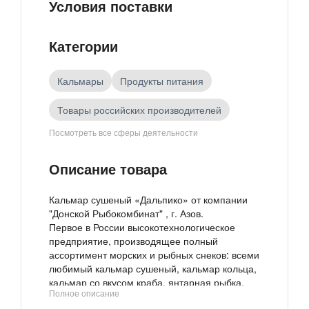
Условия поставки
Категории
Кальмары
Продукты питания
Товары российских производителей
Посмотреть все сферы деятельности
Рыба, морепродукты
Описание товара
Кальмар сушеный «Дальпико» от компании
"Донской Рыбокомбинат" , г. Азов.
Первое в России высокотехнологическое
предприятие, производящее полный
ассортимент морских и рыбных снеков: всеми
любимый кальмар сушеный, кальмар кольца,
кальмар со вкусом краба, янтарная рыбка,
Полное описание
нарезка из минтая и путассу, таранка и многое