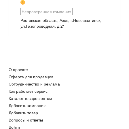
1
Непроверенная компания
Кальмар командорский тушка без плавника и кожицы
Кольца кальмара со вкусом краба
Ростовская область, Азов, г.Новошахтинск,
Цена договорная
Цена договорная
ул.Газопроводная, д.21
О проекте
Оферта для продавцов
Кальмар копчёный фаршированный сыром
Сотрудничество и реклама
Цена договорная
Как работает сервис
Каталог товаров оптом
Добавить компанию
Добавить товар
Вопросы и ответы
Войти