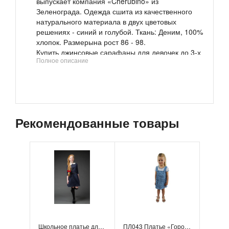
выпускает компания «Cherubino» из
Зеленограда. Одежда сшита из качественного
натурального материала в двух цветовых
решениях - синий и голубой. Ткань: Деним, 100%
хлопок. Размерына рост 86 - 98.
Купить джинсовые сарафаны для девочек до 3-х
Полное описание
лет можно с интернет-магазине компании в
розницу или заказать оптом у менеджера.
Рекомендованные товары
Школьное платье для девочки, модель 124
ПЛ043 Платье «Горошинка»