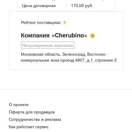
Цена договорная
170,00 руб.
Рейтинг поставщика:
Компания «Cherubino»
1
Непроверенная компания
Московская область, Зеленоград, Восточно-
коммунальная зона проезд 4807, д.1, строение 2
Платье Донна
Сарафаны детские с принтами
Цена договорная
Цена договорная
О проекте
Оферта для продавцов
Сотрудничество и реклама
Платье для девочек
Как работает сервис
350,00 руб.