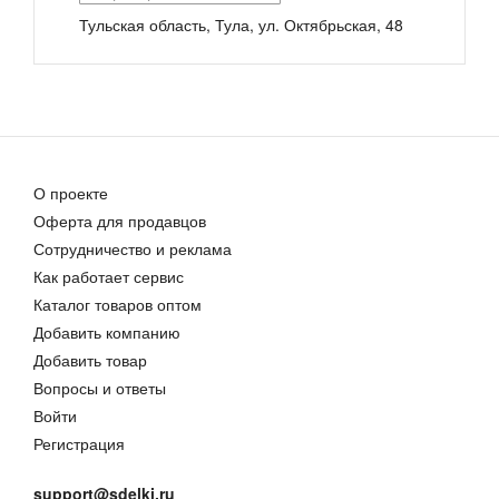
Тульская область, Тула, ул. Октябрьская, 48
Черенок для мётел и щёток
Метла
35,00 руб.
146,00 руб.
О проекте
Оферта для продавцов
Сотрудничество и реклама
Как работает сервис
Деревянные черенки для щеток с евро резьбой
Каталог товаров оптом
55,00 руб.
Добавить компанию
Добавить товар
Вопросы и ответы
Войти
Регистрация
support@sdelki.ru