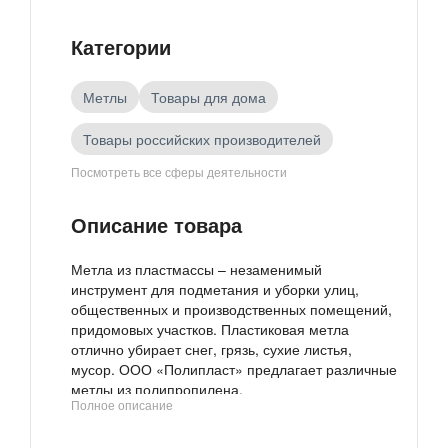
Категории
Метлы
Товары для дома
Товары российских производителей
Посмотреть все сферы деятельности
Хозтовары
Описание товара
Метла из пластмассы – незаменимый
инструмент для подметания и уборки улиц,
общественных и производственных помещений,
придомовых участков. Пластиковая метла
отлично убирает снег, грязь, сухие листья,
мусор. ООО «Полипласт» предлагает различные
метлы из полипропилена.
Полное описание
Цена актуальна при покупке товара в количестве
более 100 штук. При покупке товара в