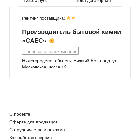
Рейтинг поставщика:
Производитель бытовой химии
«САЕС»
1
Непроверенная компания
Средство для санузлов
Средство для сантехники «SP plus» Санитар Гель
Нижегородская область, Нижний Новгород, ул
Цена договорная
29,50 руб.
Московское шоссе 12
О проекте
Оферта для продавцов
Чистящее средство для сантехники Sanfil WC Gel
Сотрудничество и реклама
76,00 руб.
Как работает сервис